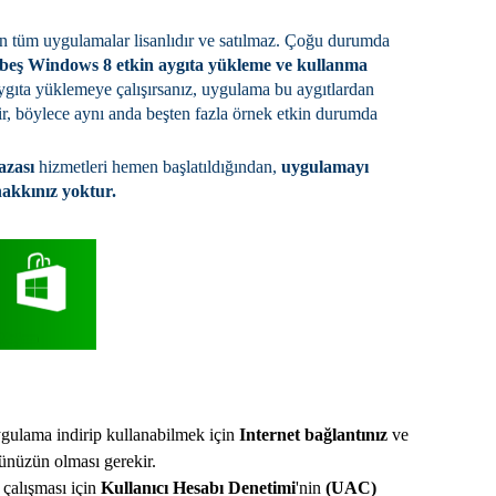
en tüm uygulamalar lisanlıdır ve satılmaz. Çoğu durumda
 beş Windows 8 etkin aygıta yükleme ve kullanma
3.
20
aygıta yüklemeye çalışırsanız, uygulama bu aygıtlardan
lir, böylece aynı anda beşten fazla örnek etkin durumda
20
Ar
20
zası
hizmetleri hemen başlatıldığından,
uygulamayı
BA
20
hakkınız yoktur.
Bi
Bi
Bi
Bu
D
Do
gulama indirip kullanabilmek için
Internet bağlantınız
ve
ünüzün olması gerekir.
Do
 çalışması için
Kullanıcı Hesabı Denetimi
'nin
(UAC)