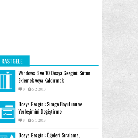
ucu
İzinler
Şerit
(102)
(50)
(91)
RASTGELE
Windows 8 ve 10 Dosya Gezgini: Sütun
Eklemek veya Kaldırmak
0
5-2-2013
Dosya Gezgini: Simge Boyutunu ve
Yerleşimini Değiştirme
8
5-1-2013
Dosya Gezgini: Öğeleri Sıralama,