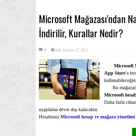
Microsoft Mağazası'ndan N
İndirilir, Kurallar Nedir?
36
Salı, Ağustos 27, 2013
Microsoft 
App Store'
a ben
kullanabileceğin
Bu mağazadan sa
Microsoft hesa
Daha fazla cihaz
uygulama devre dışı kalacaktır.
Hesabınızı
Microsoft hesap ve mağaza yönetimi