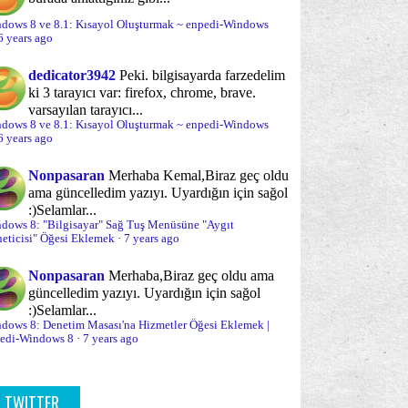
(4)
(13)
Windows 8 ve 10: Masaüstünde "Mağaza
Uygulaması" K...
dows 8 ve 8.1: Kısayol Oluşturmak ~ enpedi-Windows
yükleme esnasında sorun çözme
(23)
6 years ago
Windows 8 ve 10: Masaüstünde "Hava
Durumu Uygulama...
yükleme süreci
Optimizasyon
(5)
(70)
dedicator3942
Peki. bilgisayarda farzedelim
ki 3 tarayıcı var: firefox, chrome, brave.
Windows 8: "Düğmeleri Aç" Kısayolu
urum Açma/Kapama/Kilit Ekranı
(30)
varsayılan tarayıcı...
Oluşturmak ve F...
dows 8 ve 8.1: Kısayol Oluşturmak ~ enpedi-Windows
rolalar ve Parola sorunları
Windows 8: "Ayarlarda Ara" Kısayolu
Paylaşım
6 years ago
(24)
(20)
Oluşturmak ve ...
rformans
Sabit Disk
Nonpasaran
Merhaba Kemal,
Biraz geç oldu
(18)
(12)
Windows 8'de Açık Pencerelerin Yönetimi I :
ama güncelledim yazıyı. Uyardığın için sağol
Pencer...
bit disk yönetimi ve bölümleme
:)
Selamlar...
(12)
dows 8: "Bilgisayar" Sağ Tuş Menüsüne "Aygıt
Windows 8'de Açık Pencerelerin Yönetimi II:
eticisi" Öğesi Eklemek
·
7 years ago
nal Makina/Disk
Sağ Tuş -Gönder- Menüsü
Uygula...
(11)
(3)
Windows 8 ve 10'da Açık Pencerelerin
Nonpasaran
Merhaba,
Biraz geç oldu ama
ğ tuş menüsü
Sistem Onarımı
(35)
(30)
güncelledim yazıyı. Uyardığın için sağol
Yönetimi III:...
:)
Selamlar...
stem Yönetimi
Sistem araçları
Windows 8: Masaüstü Araçlarını (Gadgets)
(70)
(64)
dows 8: Denetim Masası'na Hizmetler Öğesi Eklemek |
Etkinleşt...
edi-Windows 8
·
7 years ago
yDrive
Sorun önleme
(17)
(19)
Internet Explorer 10: Metro Arayüzde Sık
Kullanıla...
runlar ve sorun çözümleri
(95)
TWITTER