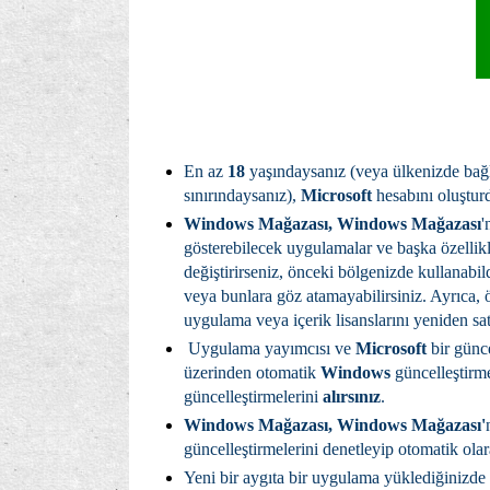
En az
18
yaşındaysanız (veya ülkenizde bağla
sınırındaysanız),
Microsoft
hesabını oluştu
Windows Mağazası, Windows Mağazası
'
gösterebilecek uygulamalar ve başka özellikler
değiştirirseniz, önceki bölgenizde kullanabi
veya bunlara göz atamayabilirsiniz. Ayrıca
uygulama veya içerik lisanslarını yeniden sa
Uygulama yayımcısı ve
Microsoft
bir günc
üzerinden otomatik
Windows
güncelleştirm
güncelleştirmelerini
alırsınız
.
Windows Mağazası, Windows Mağazası'
güncelleştirmelerini denetleyip otomatik olara
Yeni bir aygıta bir uygulama yüklediğinizde