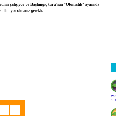
Eb
etinin
çalışıyor
ve
Başlangıç türü
'nün "
Otomatik
" ayarında
kullanıyor olmanız gerekir.
Fa
Gi
Gö
Gö
Gü
In
Ku
Ku
Kı
Win
8
·
Mi
On