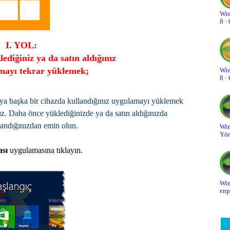
Win
On
8
·
On
I. YOL:
ediğiniz ya da satın aldığınız
Ot
mayı tekrar yüklemek;
Win
Pa
8
·
Pe
eya başka bir cihazda kullandığınız uygulamayı yüklemek
ız. Daha önce yüklediğinizde ya da satın aldığınızda
Sa
landığınızdan emin olun.
Win
Yön
Sa
ası
uygulamasına tıklayın.
Sa
Si
Win
enp
Sk
So