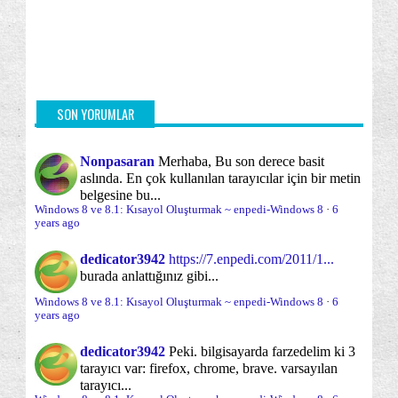
Windows 8: Masaüstünde "Kişiler Uygulaması"
Internet Explorer
Kitaplıklar
(31)
(57)
Kısayo...
Kullanıcı Hesapları/Profilleri
(45)
Windows 8: Masaüstünde "Mesajlaşma
Uygulaması" Kıs...
Kullanışlılığı arttırma
Kurtarma Araçları
(91)
(31)
Windows 8 ve 10: Masaüstünde "Haritalar
Kısayollar
Lisans Yönetimi
Masaüstü
Uygulaması...
(92)
(6)
(33)
SON YORUMLAR
Windows 8 ve 10: Masaüstünde "Takvim
Microsoft Mağazası ve Uygulamaları
(83)
Uygulaması" K...
Nonpasaran
Merhaba, Bu son derece basit
Ongörünümler
Onyükleme
aslında. En çok kullanılan tarayıcılar için bir metin
Windows 8 ve 10: Masaüstünde "Haberler
(4)
(13)
belgesine bu...
Uygulaması"...
Onyükleme esnasında sorun çözme
Windows 8 ve 8.1: Kısayol Oluşturmak ~ enpedi-Windows 8
·
6
(23)
Windows 8 ve 10: Masaüstünde "Oyunlar
years ago
Uygulaması" ...
Onyükleme süreci
Optimizasyon
(5)
(70)
dedicator3942
https://7.enpedi.com/2011/1...
Windows 8 ve 10: Masaüstünde "Mağaza
burada anlattığınız gibi...
Oturum Açma/Kapama/Kilit Ekranı
(30)
Uygulaması" K...
Windows 8 ve 8.1: Kısayol Oluşturmak ~ enpedi-Windows 8
·
6
Windows 8 ve 10: Masaüstünde "Hava Durumu
Parolalar ve Parola sorunları
Paylaşım
years ago
(24)
(20)
Uygulama...
Performans
Sabit Disk
dedicator3942
Peki. bilgisayarda farzedelim ki 3
(18)
(12)
Windows 8: "Düğmeleri Aç" Kısayolu Oluşturmak
tarayıcı var: firefox, chrome, brave. varsayılan
ve F...
Sabit disk yönetimi ve bölümleme
tarayıcı...
(12)