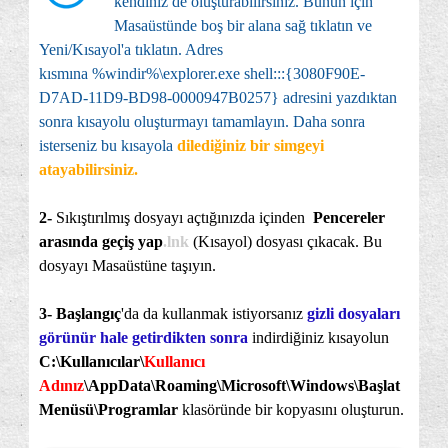
kendiniz de oluşturabilirsiniz. Bunun için
Masaüstünde boş bir alana sağ tıklatın ve
Yeni/Kısayol'a tıklatın. Adres
kısmına %windir%\explorer.exe shell:::{3080F90E-
D7AD-11D9-BD98-0000947B0257} adresini yazdıktan
sonra kısayolu oluşturmayı tamamlayın. Daha sonra
isterseniz bu kısayola
dilediğiniz bir simgeyi
atayabilirsiniz.
2-
Sıkıştırılmış dosyayı açtığınızda içinden
Pencereler
arasında geçiş yap
.lnk
(Kısayol) dosyası çıkacak. Bu
dosyayı Masaüstüne taşıyın.
3- Başlangıç
'da da kullanmak istiyorsanız
gizli dosyaları
görünür hale getirdikten sonra
indirdiğiniz kısayolun
C:\Kullanıcılar\
Kullanıcı
Adınız
\AppData\Roaming\Microsoft\Windows\Başlat
Menüsü\Programlar
klasöründe bir kopyasını oluşturun.