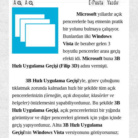
A
A
E-Posta
Yazdır
Microsoft
yıllardır açık
pencerelerle baş etmenin pratik
bir yolunu bulmaya çalışıyor.
Bunlardan ilki
Windows
Vista
ile beraber gelen 3
boyutlu pencereler arası geçiş
efekti idi.
Microsoft
buna
3B
Hızlı Uygulama Geçişi (Filip 3D)
adını vermişti.
3B Hızlı Uygulama Geçişi
'yle, görev çubuğunu
tıklatmak zorunda kalmadan hızlı bir şekilde tüm açık
pencerelerinizin
(örneğin, açık dosyalar, klasörler ve
belgeler)
önizlemesini yapabiliyordunuz. Bu şekilde
3B
Hızlı Uygulama Geçişi
, açık pencerelerinizi bir yığında
görüntüyor ve diğer pencereleri görmek için yığın içinde
geçiş yapıyordunuz. Altta
3B Hızlı Uygulama
Geçişi
'nin
Windows Vista
versiyonunu görüyorsunuz;