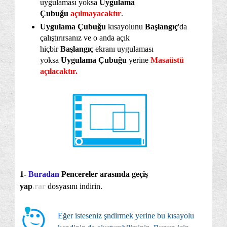
uygulaması yoksa
Uygulama
Çubuğu
açılmayacaktır
.
Uygulama Çubuğu
kısayolunu
Başlangıç
'da
çalıştırırsanız ve o anda açık
hiçbir
Başlangıç
ekranı uygulaması
yoksa
Uygulama Çubuğu
yerine
Masaüstü
açılacaktır.
1-
Buradan
Pencereler arasında geçiş
yap
.rar
dosyasını indirin.
Eğer isteseniz şndirmek yerine bu kısayolu