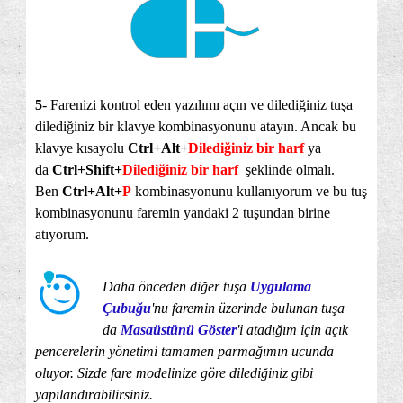
5
- Farenizi kontrol eden yazılımı açın ve dilediğiniz tuşa
dilediğiniz bir klavye kombinasyonunu atayın. Ancak bu
klavye kısayolu
Ctrl+Alt+
Dilediğiniz bir harf
ya
da
Ctrl+Shift+
Dilediğiniz bir harf
şeklinde olmalı.
Ben
Ctrl+Alt+
P
kombinasyonunu kullanıyorum ve bu tuş
kombinasyonunu faremin yandaki 2 tuşundan birine
atıyorum.
Daha önceden diğer tuşa
Uygulama
Çubuğu
'nu faremin üzerinde bulunan tuşa
da
Masaüstünü Göster
'i atadığım için açık
pencerelerin yönetimi tamamen parmağımın ucunda
oluyor. Sizde fare modelinize göre dilediğiniz gibi
yapılandırabilirsiniz.