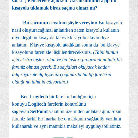
sanki :)
Pencereler açıkken Masaüstününü açıp bu
kısayola tıklamak biraz saçma olmaz mı?
Bu sorunun cevabını şöyle vereyim:
Bu kısayolu
nasıl oluşturacağınızı anlatırken zaten kısayolu kullanın
diye değil bu kısayola klavye kısayolu atayın diye
anlattım. Klavye kısayolu atadıktan sonra da bu klavye
kısayolunu farenizle ilişkilendireceksiniz.
(Tabii bunun
için ekstra tuşları olan ve bu tuşları programlanabilir bir
fareniz olması gerek. Bu sayfaları okuyacak kadar
bilgisayar ile ilgiliyseniz çoğunuzda bu tip farelerin
olduğunu tahmin ediyorum.)
Ben
Logitech
bir fare kullandığım için
konuyu
Logitech
farelerin kontrolünü
sağlayan
SetPoint
yazılımı üzerinden anlatacağım. Sizin
fareniz farklı bir marka ise o markanın sağladığı yazılımı
kullanarak ve aynı mantıkla makaleyi uygulayabilirsiniz.