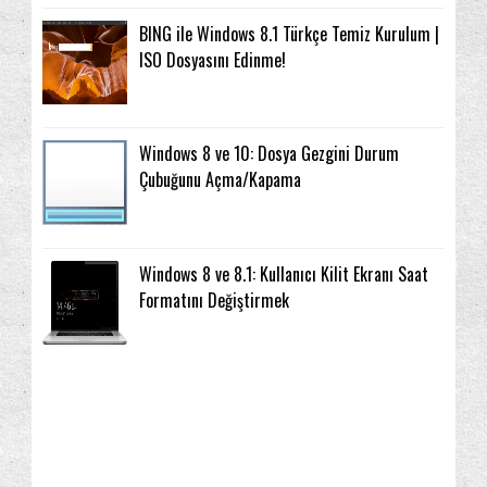
BING ile Windows 8.1 Türkçe Temiz Kurulum |
ISO Dosyasını Edinme!
Windows 8 ve 10: Dosya Gezgini Durum
Çubuğunu Açma/Kapama
Windows 8 ve 8.1: Kullanıcı Kilit Ekranı Saat
Formatını Değiştirmek
3. Parti Programlar
Arama
2016
(2)
(22)
(14)
2015
(67)
Arama geçmişini temizleme
Ağ ve İnternet
(3)
(81)