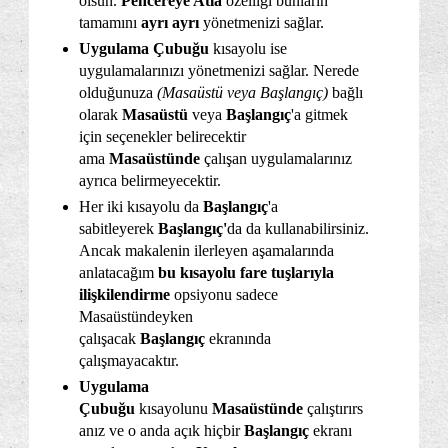
olsun.
Pencereye Atla
özelliği bunların
tamamını
ayrı ayrı
yönetmenizi sağlar.
Uygulama Çubuğu
kısayolu ise
uygulamalarınızı yönetmenizi sağlar. Nerede
olduğunuza
(Masaüstü veya Başlangıç)
bağlı
olarak
Masaüstü
veya
Başlangıç
'a gitmek
için seçenekler belirecektir
ama
Masaüstünde
çalışan uygulamalarınız
ayrıca belirmeyecektir.
Her iki kısayolu da
Başlangıç
'a
sabitleyerek
Başlangıç'
da da kullanabilirsiniz.
Ancak makalenin ilerleyen aşamalarında
anlatacağım
bu kısayolu fare tuşlarıyla
ilişkilendirme
opsiyonu sadece
Masaüstündeyken
çalışacak
Başlangıç
ekranında
çalışmayacaktır.
Uygulama
Çubuğu
kısayolunu
Masaüstünde
çalıştırırs
anız ve o anda açık hiçbir
Başlangıç
ekranı