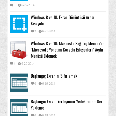
0
6-22-2014
Windows 8 ve 10: Ekran Görüntüsü Aracı
Kısayolu
2
6-21-2014
Wİndows 8 ve 10: Masaüstü Sağ Tuş Menüsü'ne
"Microsoft Yönetim Konsolu Bileşenleri" Açılır
Menüsü Eklemek
4
6-20-2014
Başlangıç Ekranını Sıfırlamak
0
6-19-2014
Başlangıç Ekranı Yerleşimini Yedekleme - Geri
Yükleme
0
6-19-2014