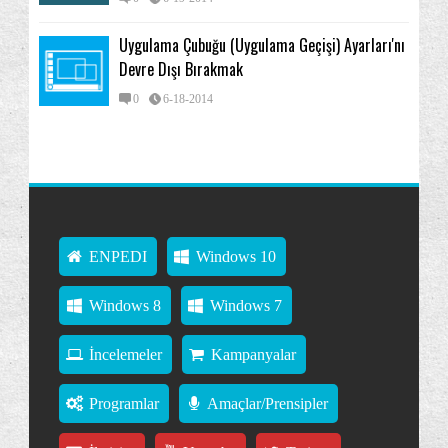
Uygulama Çubuğu (Uygulama Geçişi) Ayarları'nı
Devre Dışı Bırakmak
0
6-18-2014
ENPEDI
Windows 10
Windows 8
Windows 7
İncelemeler
Kampanyalar
Programlar
Amaçlar/Prensipler