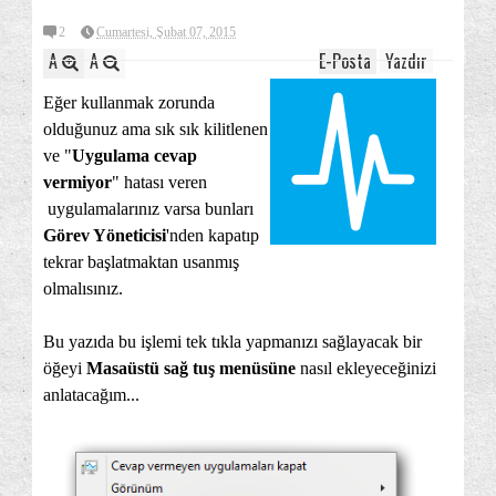
2
Cumartesi, Şubat 07, 2015
A
A
E-Posta
Yazdır
Eğer kullanmak zorunda
olduğunuz ama sık sık kilitlenen
ve "
Uygulama cevap
vermiyor
" hatası veren
uygulamalarınız varsa bunları
Görev Yöneticisi
'nden kapatıp
tekrar başlatmaktan usanmış
olmalısınız.
Bu yazıda bu işlemi tek tıkla yapmanızı sağlayacak bir
öğeyi
Masaüstü sağ tuş menüsüne
nasıl ekleyeceğinizi
anlatacağım...