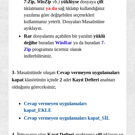
7-Zip, WinZip
vb.)
yüklüyse
dosyaya
çift
tıklatmanız
ya da
sağ tıklatıp kullandığınız
yazılıma göre değişebilen seçenekleri
kullanmanız yeterli. Dosyaları Masaüstüne
ayıklayın.
Rar
dosyalarını açabilen bir yazılım
yüklü
değilse
buradan
WinRar
ya da buradan
7-
Zip
programını ücretsiz olarak
indirebilirsiniz.
3-
Masaüstünde oluşan
Cevap vermeyen uygulamaları
kapat
klasörünün içinde
2
adet
Kayıt Defteri
anahtarı
olduğunu göreceksiniz;
Cevap vermeyen uygulamaları
kapat_EKLE
Cevap vermeyen uygulamaları kapat_SİL
4-
İhtiyacınız olan
Kayıt Defteri
anahtarına
çift
tıklayın ve