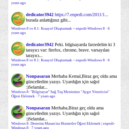
(23)
years ago
2012
(200)
Onyükleme süreci
Optimizasyon
(5)
(70)
2011
(1)
dedicator3942
https://7.enpedi.com/2011/1...
burada anlattığınız gibi...
Oturum Açma/Kapama/Kilit Ekranı
(30)
Windows 8 ve 8.1: Kısayol Oluşturmak ~ enpedi-Windows 8
·
6
Parolalar ve Parola sorunları
Paylaşım
years ago
(24)
(20)
Performans
Sabit Disk
dedicator3942
Peki. bilgisayarda farzedelim ki 3
(18)
(12)
tarayıcı var: firefox, chrome, brave. varsayılan
Sabit disk yönetimi ve bölümleme
tarayıcı...
(12)
Windows 8 ve 8.1: Kısayol Oluşturmak ~ enpedi-Windows 8
·
6
years ago
Sanal Makina/Disk
Sağ Tuş -Gönder- Menüsü
(11)
(3)
Nonpasaran
Merhaba Kemal,
Biraz geç oldu ama
Sağ tuş menüsü
Sistem Onarımı
(35)
(30)
güncelledim yazıyı. Uyardığın için sağol
:)
Selamlar...
Sistem Yönetimi
Sistem araçları
SkyDrive
(70)
(64)
(17)
Windows 8: "Bilgisayar" Sağ Tuş Menüsüne "Aygıt Yöneticisi"
Öğesi Eklemek
·
7 years ago
Sorun önleme
Sorunlar ve sorun çözümleri
(19)
(95)
Nonpasaran
Merhaba,
Biraz geç oldu ama
Uygulama Çubuğu
Uygulamalar Ekranı
(3)
(8)
güncelledim yazıyı. Uyardığın için sağol
:)
Selamlar...
Varsayılan Programlar ve Dosya adı uzantıları
(9)
Windows 8: Denetim Masası'na Hizmetler Öğesi Eklemek | enpedi-
Windows 8
·
7 years ago