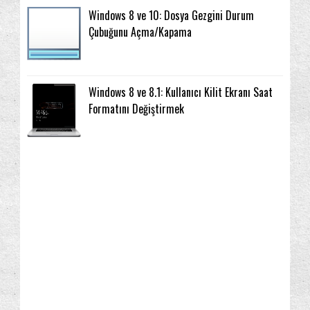
Windows 8 ve 10: Dosya Gezgini Durum
Çubuğunu Açma/Kapama
Windows 8 ve 8.1: Kullanıcı Kilit Ekranı Saat
Formatını Değiştirmek
3. Parti Programlar
Arama
2016
(2)
(22)
(14)
2015
(67)
Arama geçmişini temizleme
Ağ ve İnternet
(3)
(81)
Aralık
(1)
BAŞLANGIÇ ekranı
Bakım
Bilgilendirme
(76)
(7)
(120)
Haziran
(6)
Bilgisayar kullanım geçmişini temizleme
(8)
Mayıs
(6)
Nisan
(4)
BitLocker
Bluetooth
Bulut Veri Yönetimi
(13)
(5)
(17)