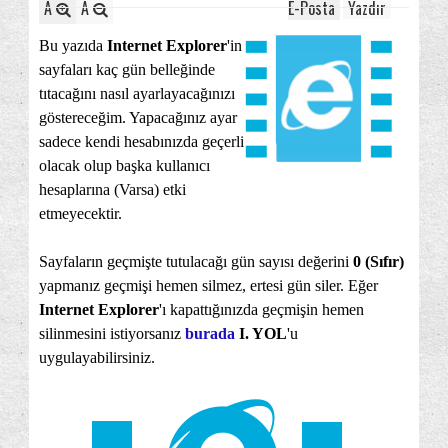
A
A
E-Posta
Yazdır
Bu yazıda
Internet Explorer
'in
sayfaları kaç gün belleğinde
tıtacağını nasıl ayarlayacağınızı
göstereceğim. Yapacağınız ayar
sadece kendi hesabınızda geçerli
olacak olup başka kullanıcı
hesaplarına (Varsa) etki
etmeyecektir.
Sayfaların geçmişte tutulacağı gün sayısı değerini
0 (Sıfır)
yapmanız geçmişi hemen silmez, ertesi gün siler. Eğer
Internet Explorer
'ı kapattığınızda geçmişin hemen
silinmesini istiyorsanız
burada
I. YOL
'u
uygulayabilirsiniz.