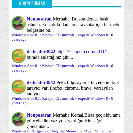
Kısayollar
Lisans Yönetimi
Masaüstü
OEM'ler için Windows 8.1 with BING Nedir?
(92)
(6)
(33)
SON YORUMLAR
Microsoft Mağazası ve Uygulamaları
Ocak
(22)
(83)
Nonpasaran
Merhaba, Bu son derece basit
Ongörünümler
Onyükleme
2014
(268)
aslında. En çok kullanılan tarayıcılar için bir metin
(4)
(13)
belgesine bu...
2013
(224)
Onyükleme esnasında sorun çözme
Windows 8 ve 8.1: Kısayol Oluşturmak ~ enpedi-Windows 8
·
6
(23)
years ago
2012
(200)
Onyükleme süreci
Optimizasyon
(5)
(70)
2011
(1)
dedicator3942
https://7.enpedi.com/2011/1...
burada anlattığınız gibi...
Oturum Açma/Kapama/Kilit Ekranı
(30)
Windows 8 ve 8.1: Kısayol Oluşturmak ~ enpedi-Windows 8
·
6
Parolalar ve Parola sorunları
Paylaşım
years ago
(24)
(20)
Performans
Sabit Disk
dedicator3942
Peki. bilgisayarda farzedelim ki 3
(18)
(12)
tarayıcı var: firefox, chrome, brave. varsayılan
Sabit disk yönetimi ve bölümleme
tarayıcı...
(12)
Windows 8 ve 8.1: Kısayol Oluşturmak ~ enpedi-Windows 8
·
6
years ago
Sanal Makina/Disk
Sağ Tuş -Gönder- Menüsü
(11)
(3)
Nonpasaran
Merhaba Kemal,
Biraz geç oldu ama
Sağ tuş menüsü
Sistem Onarımı
(35)
(30)
güncelledim yazıyı. Uyardığın için sağol
:)
Selamlar...
Sistem Yönetimi
Sistem araçları
SkyDrive
(70)
(64)
(17)
Windows 8: "Bilgisayar" Sağ Tuş Menüsüne "Aygıt Yöneticisi"