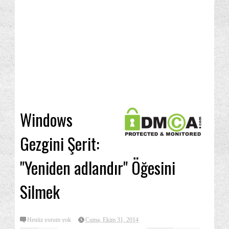
Windows
Gezgini Şerit:
"Yeniden adlandır" Öğesini
Silmek
Henüz yorum yok
Cuma, Ekim 31, 2014