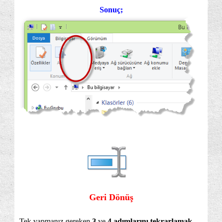
Sonuç;
Geri Dönüş
Tek yapmanız gereken
3
ve
4 adımlarını tekrarlamak