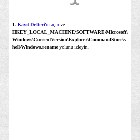
1-
Kayıt Defteri
'ni açın
ve
HKEY_LOCAL_MACHINE\SOFTWARE\Microsoft\
Windows\CurrentVersion\Explorer\CommandStore\s
hell\Windows.rename
yolunu izleyin.