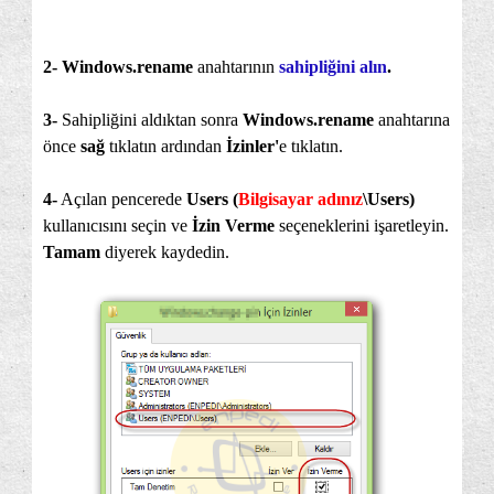
2- Windows.rename
anahtarının
sahipliğini alın
.
3-
Sahipliğini aldıktan sonra
Windows.rename
anahtarına
önce
sağ
tıklatın ardından
İzinler'
e tıklatın.
4-
Açılan pencerede
Users (
Bilgisayar adınız
\Users)
kullanıcısını seçin ve
İzin Verme
seçeneklerini işaretleyin.
Tamam
diyerek kaydedin.