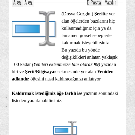
A
A
E-Posta
Yazdır
(Dosya Gezgini)
Şeritte
yer
alan öğelerden bazılarını hiç
kullanmadığınız için ya da
tamamen görsel sebeplerle
kaldırmak isteyebilirsiniz.
Bu yazıda bu yönde
değişiklikleri anlatan yaklaşık
100 kadar
(Yenileri eklenmezse tam olarak
99
)
yazıdan
biri ve
Şerit/Bilgisayar
sekmesinde yer alan
Yeniden
adlandır
öğesini nasıl kaldıracağınızı anlatıyor.
Kaldırmak istediğiniz öğe farklı ise
yazının sonundaki
listeden yararlanabilirsiniz.