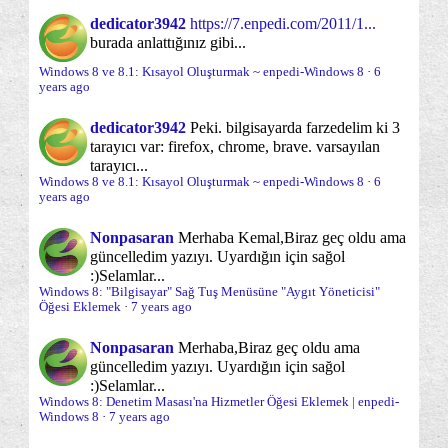
Onyükleme süreci
Optimizasyon
Öğesin...
(5)
(70)
dedicator3942
https://7.enpedi.com/2011/1...
Windows Gezgini Şerit: "Program kaldır veya
burada anlattığınız gibi...
Oturum Açma/Kapama/Kilit Ekranı
(30)
değişt...
Windows 8 ve 8.1: Kısayol Oluşturmak ~ enpedi-Windows 8
·
6
Parolalar ve Parola sorunları
Paylaşım
years ago
Windows Gezgini Şerit: "Denetim masasını aç"
(24)
(20)
Öğesi...
Performans
Sabit Disk
dedicator3942
Peki. bilgisayarda farzedelim ki 3
(18)
(12)
Windows Gezgini Şerit: "Ağ konumu ekle" Öğesini
tarayıcı var: firefox, chrome, brave. varsayılan
Si...
Sabit disk yönetimi ve bölümleme
tarayıcı...
(12)
Windows 8 ve 8.1: Kısayol Oluşturmak ~ enpedi-Windows 8
·
6
Windows Gezgini Şerit: "Medyaya eriş" Öğesini
years ago
Sanal Makina/Disk
Sağ Tuş -Gönder- Menüsü
(11)
(3)
Silmek
Nonpasaran
Merhaba Kemal,
Biraz geç oldu ama
Windows Gezgini Şerit: "Yeniden adlandır" Öğesini
Sağ tuş menüsü
Sistem Onarımı
(35)
(30)
güncelledim yazıyı. Uyardığın için sağol
...
:)
Selamlar...
Sistem Yönetimi
Sistem araçları
SkyDrive
(70)
(64)
(17)
Windows Gezgini Şerit: "Aç" Öğesini Silmek
Windows 8: "Bilgisayar" Sağ Tuş Menüsüne "Aygıt Yöneticisi"
Öğesi Eklemek
·
7 years ago
Sorun önleme
Sorunlar ve sorun çözümleri
Windows Gezgini Şerit: "Özellikler" Öğesini
(19)
(95)
Silmek
Nonpasaran
Merhaba,
Biraz geç oldu ama
Uygulama Çubuğu
Uygulamalar Ekranı
(3)
(8)
güncelledim yazıyı. Uyardığın için sağol
Windows Gezgini Şerit: "Seçili öğeleri gizle "
:)
Selamlar...
Öğe...
Varsayılan Programlar ve Dosya adı uzantıları
(9)
Windows 8: Denetim Masası'na Hizmetler Öğesi Eklemek | enpedi-
Windows 8
·
7 years ago
Windows Gezgini Şerit: "Dosya uzantıları" Öğesini
Varsayılana dönme/Sıfırlama
Veri kurtarma
...
(32)
(7)