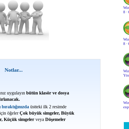
Win
On
8
·
On
Ot
Win
Pa
8
·
Pe
Sa
Notlar...
Win
Yön
Sa
Sa
anız uygulayın
bütün klasör ve dosya
fırlanacak.
Si
Win
 bıraktığınızda
üstteki ilk 2 resimde
enp
Sk
için öğeler
Çok büyük simgeler, Büyük
er, Küçük simgeler
veya
Döşemeler
So