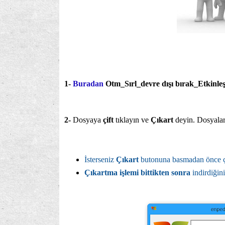
1-
Buradan
Otm_Sırl_devre dışı bırak_Etkinleş
2-
Dosyaya
çift
tıklayın ve
Çıkart
deyin. Dosyalar
İsterseniz
Çıkart
butonuna basmadan önce çık
Çıkartma işlemi bittikten sonra
indirdiğini