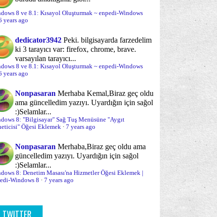
(4)
(13)
Yükle...
dows 8 ve 8.1: Kısayol Oluşturmak ~ enpedi-Windows
yükleme esnasında sorun çözme
"Uygulamalar" Arama Sekmesinde Listelenen
(23)
6 years ago
Uygulama...
yükleme süreci
Optimizasyon
(5)
(70)
dedicator3942
Peki. bilgisayarda farzedelim
Windows 8'de Arama Yapmak
ki 3 tarayıcı var: firefox, chrome, brave.
urum Açma/Kapama/Kilit Ekranı
(30)
varsayılan tarayıcı...
Windows 8: Windows Deneyim Dizini nedir,
dows 8 ve 8.1: Kısayol Oluşturmak ~ enpedi-Windows
Nasıl Yen...
rolalar ve Parola sorunları
Paylaşım
6 years ago
(24)
(20)
Windows 8 ve 10: Hiçbir Araç Kullanmadan
Ekran Gör...
rformans
Sabit Disk
Nonpasaran
Merhaba Kemal,
Biraz geç oldu
(18)
(12)
ama güncelledim yazıyı. Uyardığın için sağol
Windows 8 - Aynı Anda 2 Uygulama
bit disk yönetimi ve bölümleme
:)
Selamlar...
(12)
Kullanmak
dows 8: "Bilgisayar" Sağ Tuş Menüsüne "Aygıt
eticisi" Öğesi Eklemek
·
7 years ago
nal Makina/Disk
Sağ Tuş -Gönder- Menüsü
Windows 8: Otomatik Sıralamayı Devre Dışı
(11)
(3)
Bırakmak...
Nonpasaran
Merhaba,
Biraz geç oldu ama
ğ tuş menüsü
Sistem Onarımı
(35)
(30)
Windows 8 ve 10: Klasör ve Arama
güncelledim yazıyı. Uyardığın için sağol
:)
Seçenekleri'ni Açmak
Selamlar...
stem Yönetimi
Sistem araçları
(70)
(64)
dows 8: Denetim Masası'na Hizmetler Öğesi Eklemek |
Windows 8 ve 10: SFC Aracı (System File
edi-Windows 8
·
7 years ago
yDrive
Sorun önleme
Checker) N...
(17)
(19)
Windows 8 ve 10: Sistem Geri Yükleme
runlar ve sorun çözümleri
(95)
TWITTER
Yapmak