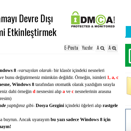
mayı Devre Dışı
i Etkinleştirmek
E-Posta
Yazdır
A
A
ndows 8
-
varsayılan olarak
- bir klasör içindeki nesneleri
 ve bunu değiştirmeniz mümkün değildir. Örneğin, isimleri
1, a, c
nesne, Windows 8
tarafından otomatik olarak yazdığım sırayla
eseniz dahi örneğin
d
nesnesini alıp
a
ve
c
nesnelerinin arasına
 resim)
nde
yaptığınız gibi
-
Dosya Gezgini
içindeki öğeleri alıp
rastgele
sa buyrun. Ancak uyarayım
bu yazı sadece Windows 8 için
ayın!