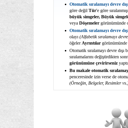
Otomatik sıralamayı devre dışı
göre değil
Tür
'e göre sıralanmı
büyük simgeler, Büyük simgele
veya
Döşemeler
görünümünde o
Otomatik sıralamayı devre dış
olayı
(Alfabetik sıralamayı devr
öğeler
Ayrıntılar
görünümünde o
Otomatik sıralamayı devre dışı b
sıralamalarını değiştirdikten son
görünümüne çevirirseniz
yaptı
Bu makale otomatik sıralamay
penceresinde izin verse de otoma
(Örneğin, Belgeler, Resimler vs.