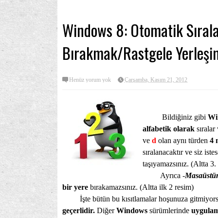
Windows 8: Otomatik Sırala
Bırakmak/Rastgele Yerleşim
Henüz yorum yok
Çarşamba, Kasım 21, 2012
Bildiğiniz gibi
Wi
alfabetik olarak
sıralar
ve
d
olan aynı türden
4 
sıralanacaktır ve siz ist
taşıyamazsınız. (Altta 3.
Ayrıca -
Masaüstü
bir yere
bırakamazsınız. (Altta ilk 2 resim)
İşte bütün bu kısıtlamalar hoşunuza gitmiyor
geçerlidir.
Diğer
Windows
sürümlerinde
uygulam