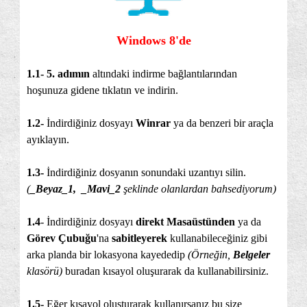
Windows 8'de
1.1- 5. adımın
altındaki indirme bağlantılarından
hoşunuza gidene tıklatın ve indirin.
1.
2-
İndirdiğiniz dosyayı
Winrar
ya da benzeri bir araçla
ayıklayın.
1.
3-
İndirdiğiniz dosyanın sonundaki uzantıyı silin.
(
_Beyaz_1, _Mavi_2
şeklinde olanlardan bahsediyorum)
1.
4
- İndirdiğiniz dosyayı
direkt Masaüstünden
ya da
Görev Çubuğu
'na
sabitleyerek
kullanabileceğiniz gibi
arka planda bir lokasyona kayededip
(Örneğin,
Belgeler
klasörü)
buradan kısayol oluşurarak da kullanabilirsiniz.
1.
5-
Eğer kısayol oluşturarak kullanırsanız bu size