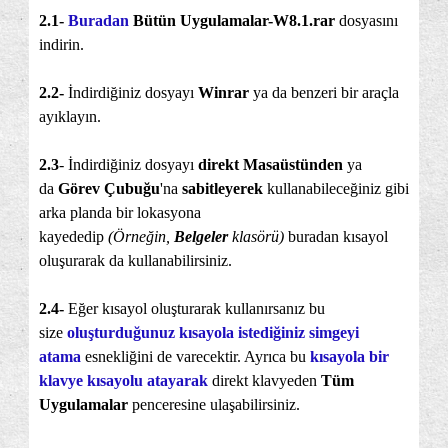
2.1-
Buradan
Bütün Uygulamalar-W8.1.rar
dosyasını
indirin.
2.
2-
İndirdiğiniz dosyayı
Winrar
ya da benzeri bir araçla
ayıklayın.
2.
3
- İndirdiğiniz dosyayı
direkt Masaüstünden
ya
da
Görev Çubuğu
'na
sabitleyerek
kullanabileceğiniz gibi
arka planda bir lokasyona
kayededip
(Örneğin,
Belgeler
klasörü)
buradan kısayol
oluşurarak da kullanabilirsiniz.
2.
4-
Eğer kısayol oluşturarak kullanırsanız bu
size
oluşturduğunuz kısayola istediğiniz simgeyi
atama
esnekliğini de varecektir. Ayrıca bu
kısayola bir
klavye kısayolu atayarak
direkt klavyeden
Tüm
Uygulamalar
penceresine ulaşabilirsiniz.