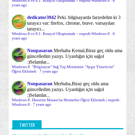
Windows 8 ve 8.1: Kısayol Oluşturmak ~ enpedi-Windows 8
·
6
Ayar...
Parolalar ve Parola sorunları
Paylaşım
years ago
(24)
(20)
Windows 8 ve 10: Bir Klasör Görünümünü,
Performans
Sabit Disk
Bilgisayar...
dedicator3942
Peki. bilgisayarda farzedelim ki 3
(18)
(12)
tarayıcı var: firefox, chrome, brave. varsayılan
Windows 8 ve 10: Bir Klasörün Görünüm
Sabit disk yönetimi ve bölümleme
tarayıcı...
(12)
Ayarlarını -...
Windows 8 ve 8.1: Kısayol Oluşturmak ~ enpedi-Windows 8
·
6
years ago
Sanal Makina/Disk
Sağ Tuş -Gönder- Menüsü
Windows 8 ve 10: Bir Klasör Şablonunu,
(11)
(3)
Bilgisayard...
Nonpasaran
Merhaba Kemal,
Biraz geç oldu ama
Sağ tuş menüsü
Sistem Onarımı
(35)
(30)
güncelledim yazıyı. Uyardığın için sağol
Dosya Gezgini: Tüm Klasörleri Göster Seçeneği
:)
Selamlar...
Sistem Yönetimi
Sistem araçları
SkyDrive
(70)
(64)
(17)
Dosya Gezgini: Geçerli Klasöre Genişlet Seçeneği
Windows 8: "Bilgisayar" Sağ Tuş Menüsüne "Aygıt Yöneticisi"
Öğesi Eklemek
·
7 years ago
Sorun önleme
Dosya Gezgini: Öğe Onay Kutularını
Sorunlar ve sorun çözümleri
(19)
(95)
Etkinleştirmek
Nonpasaran
Merhaba,
Biraz geç oldu ama
Uygulama Çubuğu
Uygulamalar Ekranı
(3)
(8)
güncelledim yazıyı. Uyardığın için sağol
Windows 8 ve 10: Yazmaya Başladığınızda Dosya
:)
Selamlar...
Gezg...
Varsayılan Programlar ve Dosya adı uzantıları
(9)
Windows 8: Denetim Masası'na Hizmetler Öğesi Eklemek | enpedi-
Windows 8
·
7 years ago
Dosya Gezgini: Hızlı Erişim Araç Çubuğu'nu
Varsayılana dönme/Sıfırlama
Veri kurtarma
Özelleş...
(32)
(7)
Dosya Gezgini: Sütun Başlıklarının Sırasını
Veri yedekleme
Windows 8 TEMEL KONU
(11)
(103)
TWITTER
Değişt...
Windows 8 kurulumları hakkında herşey