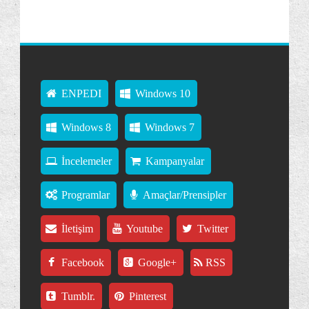
ENPEDI
Windows 10
Windows 8
Windows 7
İncelemeler
Kampanyalar
Programlar
Amaçlar/Prensipler
İletişim
Youtube
Twitter
Facebook
Google+
RSS
Tumblr.
Pinterest