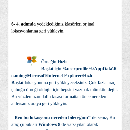
6-
4. adımda
yedeklediğiniz klasörleri orjinal
lokasyonlarına geri yükleyin.
Örneğin
Hızlı
Başlat
için
%userprofile%\AppData\R
oaming\Microsoft\Internet Explorer\Hızlı
Başlat
lokasyonuna geri yükleyeceksiniz. Çok fazla araç
çubuğu örneği olduğu için hepsini yazmak mümkün değil.
Bu yüzden uzun lafın kısası formattan önce nereden
aldıysanız oraya geri yükleyin.
"
Ben bu lokasyonu nereden bileceğim?
" derseniz; Bu
araç çubukları
Windows 8'
de varsayılan olarak