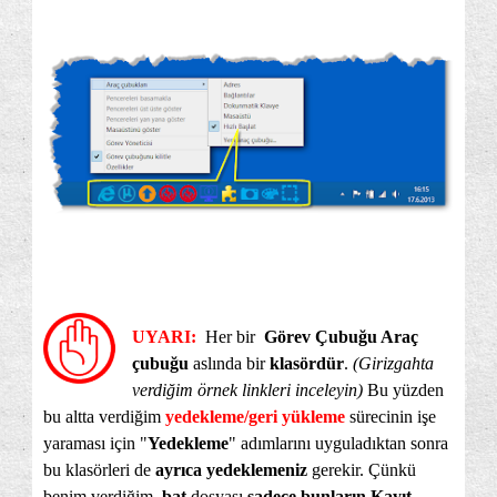
UYARI:
Her bir
Görev Çubuğu Araç
çubuğu
aslında bir
klasördür
.
(Girizgahta
verdiğim örnek linkleri inceleyin)
Bu yüzden
bu altta verdiğim
yedekleme/geri yükleme
sürecinin işe
yaraması için "
Yedekleme
" adımlarını uyguladıktan sonra
bu klasörleri de
ayrıca yedeklemeniz
gerekir. Çünkü
benim verdiğim
.bat
dosyası
sadece bunların Kayıt