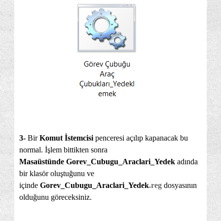
3-
Bir
Komut İstemcisi
penceresi açılıp kapanacak bu
normal. İşlem bittikten sonra
Masaüstünde
Gorev_Cubugu_Araclari_Yedek
adında
bir klasör oluştuğunu ve
içinde
Gorev_Cubugu_Araclari_Yedek
.reg
dosyasının
olduğunu göreceksiniz.