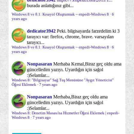
burada anlattığınız gibi...
Windows 8 ve 10: Masaüstü Sağ Tuş Menüsüne
Oturum Açma/Kapama/Kilit Ekranı
(30)
"Kişise...
Windows 8 ve 8.1: Kısayol Oluşturmak ~ enpedi-Windows 8
·
6
Parolalar ve Parola sorunları
Paylaşım
years ago
(24)
(20)
Windows 8'i, Windows 7 veya Windows Vista ile
Bera...
Performans
Sabit Disk
dedicator3942
Peki. bilgisayarda farzedelim ki 3
(18)
(12)
Windows 8: Sistem Font Renklerini Beyaza
tarayıcı var: firefox, chrome, brave. varsayılan
Sabit disk yönetimi ve bölümleme
Çevirmek ...
tarayıcı...
(12)
Windows 8 ve 8.1: Kısayol Oluşturmak ~ enpedi-Windows 8
·
6
years ago
Sanal Makina/Disk
Sağ Tuş -Gönder- Menüsü
Mayıs
(25)
(11)
(3)
Nisan
(31)
Nonpasaran
Merhaba Kemal,
Biraz geç oldu ama
Sağ tuş menüsü
Sistem Onarımı
(35)
(30)
güncelledim yazıyı. Uyardığın için sağol
Mart
(25)
:)
Selamlar...
Sistem Yönetimi
Sistem araçları
SkyDrive
(70)
(64)
(17)
Windows 8: "Bilgisayar" Sağ Tuş Menüsüne "Aygıt Yöneticisi"
Şubat
(9)
Öğesi Eklemek
·
7 years ago
Sorun önleme
Sorunlar ve sorun çözümleri
(19)
(95)
Ocak
(12)
Nonpasaran
Merhaba,
Biraz geç oldu ama
Uygulama Çubuğu
Uygulamalar Ekranı
(3)
(8)
2012
(200)
güncelledim yazıyı. Uyardığın için sağol
:)
Selamlar...
2011
Varsayılan Programlar ve Dosya adı uzantıları
(1)
(9)
Windows 8: Denetim Masası'na Hizmetler Öğesi Eklemek | enpedi-
Windows 8
·
7 years ago
Varsayılana dönme/Sıfırlama
Veri kurtarma
(32)
(7)