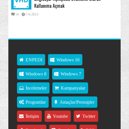
Kullanıma Açmak
14
7-6-2013
ENPEDI
Windows 10
Windows 8
Windows 7
İncelemeler
Kampanyalar
Programlar
Amaçlar/Prensipler
İletişim
Youtube
Twitter