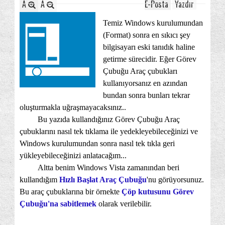
A
A
E-Posta
Yazdır
Temiz Windows kurulumundan
(Format) sonra en sıkıcı şey
bilgisayarı eski tanıdık haline
getirme sürecidir. Eğer Görev
Çubuğu Araç çubukları
kullanıyorsanız en azından
bundan sonra bunları tekrar
oluşturmakla uğraşmayacaksınız..
Bu yazıda kullandığınız Görev Çubuğu Araç
çubuklarını nasıl tek tıklama ile yedekleyebileceğinizi ve
Windows kurulumundan sonra nasıl tek tıkla geri
yükleyebileceğinizi anlatacağım...
Altta benim Windows Vista zamanından beri
kullandığım
Hızlı Başlat Araç Çubuğu
'nu görüyorsunuz.
Bu araç çubuklarına bir örnekte
Çöp kutusunu Görev
Çubuğu'na sabitlemek
olarak verilebilir.