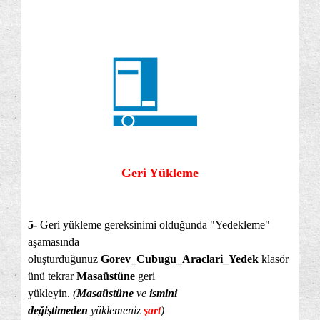
Geri Yükleme
5-
Geri yükleme gereksinimi olduğunda "Yedekleme"
aşamasında
oluşturduğunuz
Gorev_Cubugu_Araclari_Yedek
klasör
ünü tekrar
Masaüstüne
geri
yükleyin.
(
Masaüstüne
ve
ismini
değiştimeden
yüklemeniz
şart
)