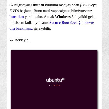
6-
Bilgisayarı
Ubuntu
kurulum medyasından
(USB veya
DVD)
başlatın. Bunu nasıl yapacağınızı bilmiyorsanız
buradan
yardım alın. Ancak
Windows 8
önyüklü gelen
bir sistem kullanıyorsanız
Secure Boot
özelliğini devre
dışı bırakmanız
gerekebilir.
7-
Bekleyin...