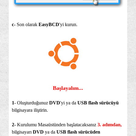
c-
Son olarak
EasyBCD
'yi kurun.
Başlayalım...
1
- Oluşturduğunuz
DVD
'yi ya da
USB flash sürücüyü
bilgisayara iliştirin.
2-
Kurulumu Masaüstünden başlatacaksanız
3. adımdan,
bilgisayarı
DVD
ya da
USB flash
sürücüden