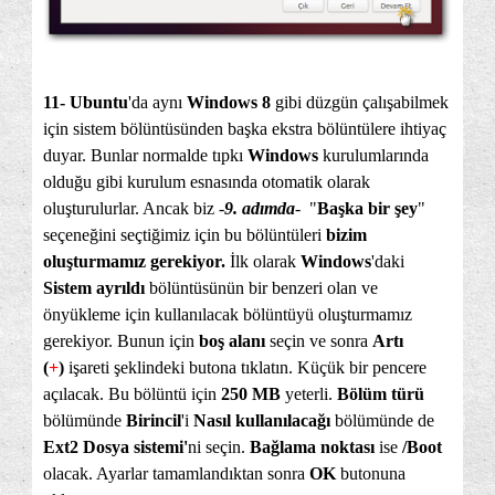
11- Ubuntu
'da aynı
Windows 8
gibi düzgün çalışabilmek
için sistem bölüntüsünden başka ekstra bölüntülere ihtiyaç
duyar. Bunlar normalde tıpkı
Windows
kurulumlarında
olduğu gibi kurulum esnasında otomatik olarak
oluşturulurlar. Ancak biz -
9. adımda
-
"
Başka bir şey
"
seçeneğini seçtiğimiz için bu bölüntüleri
bizim
oluşturmamız gerekiyor.
İlk olarak
Windows
'daki
Sistem ayrıldı
bölüntüsünün bir benzeri olan ve
önyükleme için kullanılacak bölüntüyü oluşturmamız
gerekiyor. Bunun için
boş alanı
seçin ve sonra
Artı
(
+
)
işareti şeklindeki butona tıklatın. Küçük bir pencere
açılacak. Bu bölüntü için
250 MB
yeterli.
Bölüm türü
bölümünde
Birincil
'i
Nasıl kullanılacağı
bölümünde de
Ext2 Dosya sistemi'
ni seçin.
Bağlama noktası
ise
/Boot
olacak. Ayarlar tamamlandıktan sonra
OK
butonuna