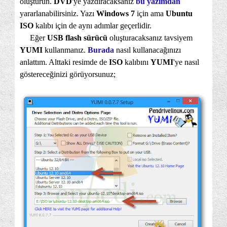
oluşturun.
DVD
'ye yazdıracaksanız
bu yazımdan
yararlanabilirsiniz. Yazı
Windows 7
için ama
Ubuntu
ISO
kalıbı için de aynı adımlar geçerlidir.
Eğer
USB flash sürücü
oluşturacaksanız tavsiyem
YUMI
kullanmanız.
Burada
nasıl kullanacağınızı
anlattım. Alttaki resimde de
ISO
kalıbını
YUMI
'ye nasıl
göstereceğinizi görüyorsunuz;