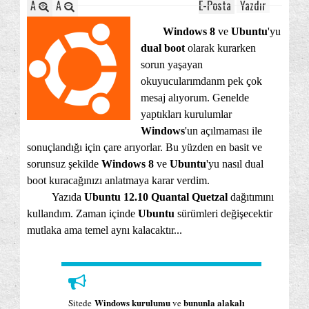
A
A
E-Posta
Yazdır
Windows 8
ve
Ubuntu
'yu
dual boot
olarak kurarken
sorun yaşayan
okuyucularımdanm pek çok
mesaj alıyorum. Genelde
yaptıkları kurulumlar
Windows
'un açılmaması ile
sonuçlandığı için çare arıyorlar. Bu yüzden en basit ve
sorunsuz şekilde
Windows 8
ve
Ubuntu
'yu nasıl dual
boot kuracağınızı anlatmaya karar verdim.
Yazıda
Ubuntu 12.10 Quantal Quetzal
dağıtımını
kullandım. Zaman içinde
Ubuntu
sürümleri değişecektir
mutlaka ama temel aynı kalacaktır...
Windows kurulumu
bununla alakalı
Sitede
ve