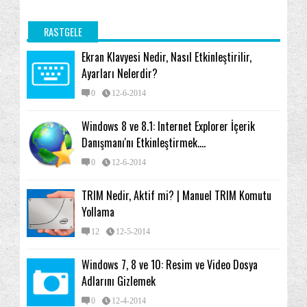
ve Ş...
Windows 8 ve 10 BitLocker: Harici Diskler için
RASTGELE
Etk...
Ekran Klavyesi Nedir, Nasıl Etkinleştirilir,
Windows 8 ve 10 BitLocker: Yerleşik (Sabit) Veri
Ayarları Nelerdir?
D...
0
12-6-2014
Windows 8 ve 10 BitLocker: Sistem Sürücüsü için
Et...
Windows 8 ve 8.1: Internet Explorer İçerik
Haziran
(40)
Danışmanı'nı Etkinleştirmek....
Nisan
(16)
0
12-6-2014
Mart
(1)
TRIM Nedir, Aktif mi? | Manuel TRIM Komutu
Şubat
(1)
Yollama
Ocak
(2)
12
12-5-2014
2013
(224)
Windows 7, 8 ve 10: Resim ve Video Dosya
2012
(200)
Adlarını Gizlemek
2011
(1)
0
12-4-2014