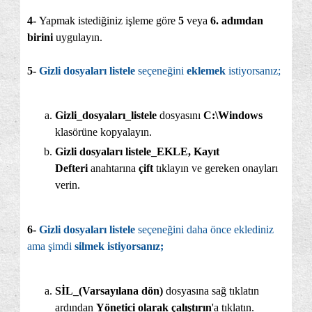
4-
Yapmak istediğiniz işleme göre
5
veya
6. adımdan
birini
uygulayın.
5-
Gizli dosyaları listele
seçeneğini
eklemek
istiyorsanız;
Gizli_dosyaları_listele
dosyasını
C:\Windows
klasörüne kopyalayın.
Gizli dosyaları listele_EKLE,
Kayıt
Defteri
anahtarına
çift
tıklayın ve gereken onayları
verin.
6-
Gizli dosyaları listele
seçeneğini daha önce eklediniz
ama şimdi
silmek istiyorsanız;
SİL_(Varsayılana dön)
dosyasına sağ tıklatın
ardından
Yönetici olarak çalıştırın
'a tıklatın.