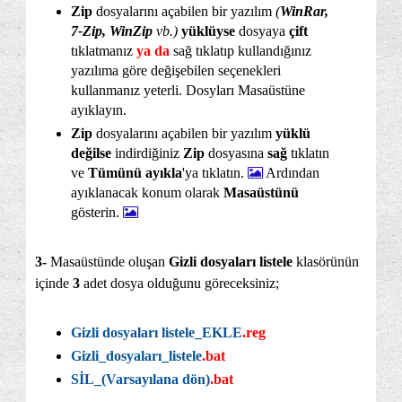
Zip
dosyalarını açabilen bir yazılım
(
WinRar,
7-Zip, WinZip
vb.)
yüklüyse
dosyaya
çift
tıklatmanız
ya da
sağ tıklatıp kullandığınız
yazılıma göre değişebilen seçenekleri
kullanmanız yeterli. Dosyları Masaüstüne
ayıklayın.
Zip
dosyalarını açabilen bir yazılım
yüklü
değilse
indirdiğiniz
Zip
dosyasına
sağ
tıklatın
ve
Tümünü ayıkla
'ya tıklatın.
Ardından
ayıklanacak konum olarak
Masaüstünü
gösterin.
3-
Masaüstünde oluşan
Gizli dosyaları listele
klasörünün
içinde
3
adet dosya olduğunu göreceksiniz;
Gizli dosyaları listele_EKLE
.reg
Gizli_dosyaları_listele
.bat
SİL_(Varsayılana dön)
.bat