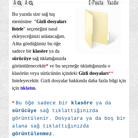
A
A
E-Posta
Yazdır
Bu yazıda size sağ tuş
menüsüne "
Gizli dosyaları
listele
" seçeneğini nasıl
ekleyeceğinizi anlatacağım.
Altta gördüğünüz bu öğe
sadece bir
klasöre
ya da
sürücüye
sağ tıklattığınızda
görüntülenecektir
*
ve bu seçeneğe tıklattığınızda o
klasörün veya sürücünün içindeki
Gizli dosyaları
**
listeleyecektir. Gizli dosyalar hakkında daha fazla bilgi için
için
tıklatın.
*
Bu öğe sadece bir
klasöre
ya da
sürücüye
sağ tıklattığınızda
görüntülenir. Dosyalara ya da boş bir
alana sağ tıklattığınızda
görüntülenmez
.