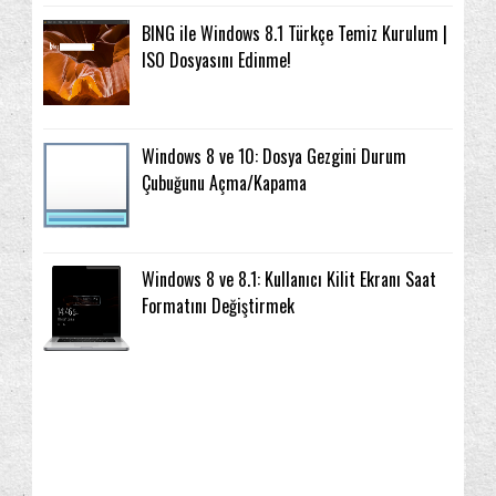
BING ile Windows 8.1 Türkçe Temiz Kurulum |
ISO Dosyasını Edinme!
Windows 8 ve 10: Dosya Gezgini Durum
Çubuğunu Açma/Kapama
Windows 8 ve 8.1: Kullanıcı Kilit Ekranı Saat
Formatını Değiştirmek
3. Parti Programlar
Arama
2016
(2)
(22)
(14)
2015
(67)
Arama geçmişini temizleme
Ağ ve İnternet
(3)
(81)