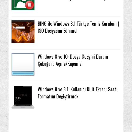
BING ile Windows 8.1 Türkçe Temiz Kurulum |
ISO Dosyasını Edinme!
Windows 8 ve 10: Dosya Gezgini Durum
Çubuğunu Açma/Kapama
Windows 8 ve 8.1: Kullanıcı Kilit Ekranı Saat
Formatını Değiştirmek
3. Parti Programlar
Arama
2016
(2)