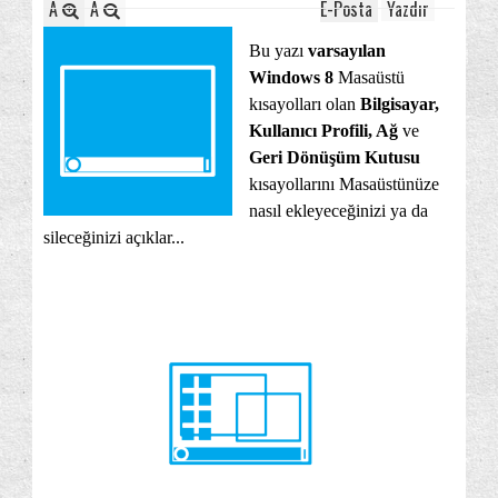
A
A
E-Posta
Yazdır
Bu yazı
varsayılan
Windows 8
Masaüstü
kısayolları olan
Bilgisayar,
Kullanıcı Profili, Ağ
ve
Geri Dönüşüm Kutusu
kısayollarını Masaüstünüze
nasıl ekleyeceğinizi ya da
sileceğinizi açıklar...