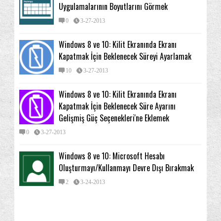
Windows 8 ve 10: Kullanıcı Hesabı, Yerel Hesap ve
Uygulamalarının Boyutlarını Görmek
...
0
3-27-2013
Windows 8 ve 10: Kullanıcı Hesabı Denetimi Nedir,
...
Windows 8 ve 10: Kilit Ekranında Ekranı
Windows 8 ve 10 Geri Dönüşüm Kutusu: Görev
Kapatmak İçin Beklenecek Süreyi Ayarlamak
Çubuğu...
10
3-27-2013
Windows 8: Varsayılan Masaüstü Kısayollarını
Eklem...
Windows 8 ve 10: Kilit Ekranında Ekranı
Microsoft Mağazası Uygulamalarının Canlı
Kapatmak İçin Beklenecek Süre Ayarını
Güncellem...
Gelişmiş Güç Seçenekleri'ne Eklemek
Windows 8 Kablosuz Internet: Bir Ağı Tarifeli
0
3-27-2013
veya...
Windows 8: Tahmini Veri Miktarı Sayacını
Windows 8 ve 10: Microsoft Hesabı
Sıfırlamak
Oluşturmayı/Kullanmayı Devre Dışı Bırakmak
Windows 8: Tahmini Veri Kullanımı Sayacını Devre
2
3-24-2013
D...
Windows 8 ve 10: "Uçak Modu" Nedir, Nasıl
Açılıp K...