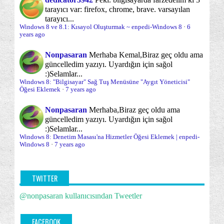
(18)
(12)
Etk...
tarayıcı var: firefox, chrome, brave. varsayılan
Sabit disk yönetimi ve bölümleme
Windows 8 - Ekran Parlaklığını Ayarlamak
tarayıcı...
(12)
Windows 8 ve 8.1: Kısayol Oluşturmak ~ enpedi-Windows 8
·
6
Windows 8 - Dil Çubuğunu
years ago
Sanal Makina/Disk
Sağ Tuş -Gönder- Menüsü
(11)
(3)
Etkinleştirmek/Kullanmak
Nonpasaran
Merhaba Kemal,
Biraz geç oldu ama
Sağ tuş menüsü
Sistem Onarımı
Windows 8 - Klavye Düzenleri ve/veya Giriş
(35)
(30)
güncelledim yazıyı. Uyardığın için sağol
Yönteml...
:)
Selamlar...
Sistem Yönetimi
Sistem araçları
SkyDrive
(70)
(64)
(17)
Windows 8: "Bilgisayar" Sağ Tuş Menüsüne "Aygıt Yöneticisi"
Windows 8 - Windows Dilini (Görüntülenme Dili)
Öğesi Eklemek
·
7 years ago
Değ...
Sorun önleme
Sorunlar ve sorun çözümleri
(19)
(95)
Windows 8 - Dil Paketi Yüklemek
Nonpasaran
Merhaba,
Biraz geç oldu ama
Uygulama Çubuğu
Uygulamalar Ekranı
(3)
(8)
güncelledim yazıyı. Uyardığın için sağol
Windows 8 - Dil Eklemek
:)
Selamlar...
Varsayılan Programlar ve Dosya adı uzantıları
(9)
Windows 8: Denetim Masası'na Hizmetler Öğesi Eklemek | enpedi-
Windows 8 - DualBoot Kurulumlarda Varsayılan
Windows 8
·
7 years ago
İşlet...
Varsayılana dönme/Sıfırlama
Veri kurtarma
(32)
(7)
Windows 8 ve 10 - DualBoot Kurulumlarda
Veri yedekleme
Windows 8 TEMEL KONU
Varsayılan...
(11)
(103)
TWITTER
Microsoft Mağazası'na Erişimi Engellemek
Windows 8 kurulumları hakkında herşey
@nonpasaran kullanıcısından Tweetler
(62)
Microsoft Mağazası - Güncellemeleri Otomatik
Windows Başlangıcı/Kapanışı
Windows Defender
Yükle...
(7)
(9)
FACEBOOK