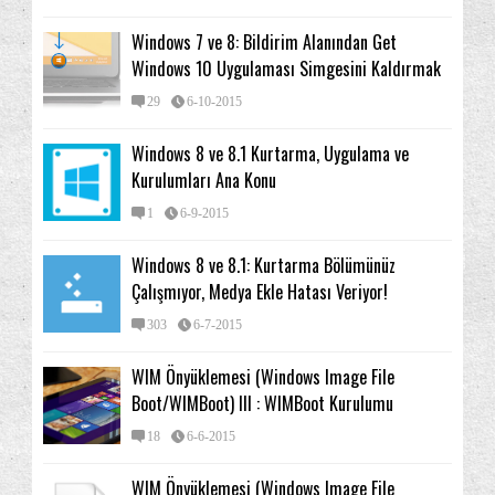
Windows 8: Bilgisayarı 2. Monitöre yada Panel
Tele...
Windows 7 ve 8: Bildirim Alanından Get
Windows 10 Uygulaması Simgesini Kaldırmak
Yönetimsel Araçlar Menüsü: Dilediğiniz Öğeleri
Ekl...
29
6-10-2015
Windows 8 ve 10: Yönetimsel Araçlar Menüsüne
Güç S...
Windows 8 ve 8.1 Kurtarma, Uygulama ve
Kurulumları Ana Konu
Windows 8 ve 10: "Ayarlarınızı Eşitleme" Ayarları
1
6-9-2015
"Başlangıç" Ekranına Sabitlediğiniz Bir Sitenin İs...
Windows 8: Yeni Kullanıcı Hesabı Oluşturmak
Windows 8 ve 8.1: Kurtarma Bölümünüz
Windows 8 ve 10: Kullanıcı Hesabı, Yerel Hesap ve
Çalışmıyor, Medya Ekle Hatası Veriyor!
...
303
6-7-2015
Windows 8 ve 10: Kullanıcı Hesabı Denetimi Nedir,
...
WIM Önyüklemesi (Windows Image File
Windows 8 ve 10 Geri Dönüşüm Kutusu: Görev
Boot/WIMBoot) III : WIMBoot Kurulumu
Çubuğu...
18
6-6-2015
Windows 8: Varsayılan Masaüstü Kısayollarını
Eklem...
WIM Önyüklemesi (Windows Image File