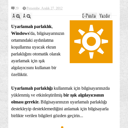
29
Perşembe, Aralık 27, 2012
A
A
E-Posta
Yazdır
Uyarlamalı parlaklık
,
Windows
'da, bilgisayarınızın
ortamındaki aydınlatma
koşullarına uyacak ekran
parlaklığını otomatik olarak
ayarlamak için ışık
algılayıcısını kullanan bir
özelliktir.
Uyarlamalı parlaklığı
kullanmak için bilgisayarınızda
yüklenmiş ve etkinleştirilmiş
bir ışık algılayıcısının
olması gerekir.
Bilgisayarınızın uyarlamalı parlaklığı
destekleyip desteklemediğini anlamak için bilgisayarla
birlikte verilen bilgileri gözden geçirin...