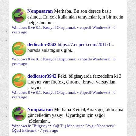
Microsoft Mağazası ve Uygulamaları
Windows 8 ve 10 - Fare İşeretçisini (İmleç) Değişt...
(83)
Nonpasaran
Merhaba, Bu son derece basit
Windows 8 ve 10 - Ekran Koruyucu ve Ayarları
Ongörünümler
Onyükleme
aslında. En çok kullanılan tarayıcılar için bir metin
(4)
(13)
belgesine bu...
Windows 8 ve 10 - Ses Efektlerini Ayarlamak
Onyükleme esnasında sorun çözme
Windows 8 ve 8.1: Kısayol Oluşturmak ~ enpedi-Windows 8
·
6
(23)
Windows 8 - Pencere Kenarlığı Rengini Ayarlamak
years ago
Onyükleme süreci
Optimizasyon
(5)
(70)
Windows 8 ve 10 - Masaüstü Arka Planını
dedicator3942
https://7.enpedi.com/2011/1...
Değiştirmek
burada anlattığınız gibi...
Oturum Açma/Kapama/Kilit Ekranı
(30)
Windows 8 ve 10: Çıkışta Microsoft Mağazası
Windows 8 ve 8.1: Kısayol Oluşturmak ~ enpedi-Windows 8
·
6
Uygula...
Parolalar ve Parola sorunları
Paylaşım
years ago
(24)
(20)
Windows 8 ve 10: Uyarlamalı Ekran Parlaklığını
Performans
Sabit Disk
dedicator3942
Peki. bilgisayarda farzedelim ki 3
(18)
(12)
Etk...
tarayıcı var: firefox, chrome, brave. varsayılan
Sabit disk yönetimi ve bölümleme
Windows 8 - Ekran Parlaklığını Ayarlamak
tarayıcı...
(12)
Windows 8 ve 8.1: Kısayol Oluşturmak ~ enpedi-Windows 8
·
6
Windows 8 - Dil Çubuğunu
years ago
Sanal Makina/Disk
Sağ Tuş -Gönder- Menüsü
(11)
(3)
Etkinleştirmek/Kullanmak
Nonpasaran
Merhaba Kemal,
Biraz geç oldu ama
Sağ tuş menüsü
Sistem Onarımı
Windows 8 - Klavye Düzenleri ve/veya Giriş
(35)
(30)
güncelledim yazıyı. Uyardığın için sağol
Yönteml...
:)
Selamlar...
Sistem Yönetimi
Sistem araçları
SkyDrive
(70)
(64)
(17)
Windows 8: "Bilgisayar" Sağ Tuş Menüsüne "Aygıt Yöneticisi"
Windows 8 - Windows Dilini (Görüntülenme Dili)
Öğesi Eklemek
·
7 years ago
Değ...
Sorun önleme
Sorunlar ve sorun çözümleri
(19)
(95)