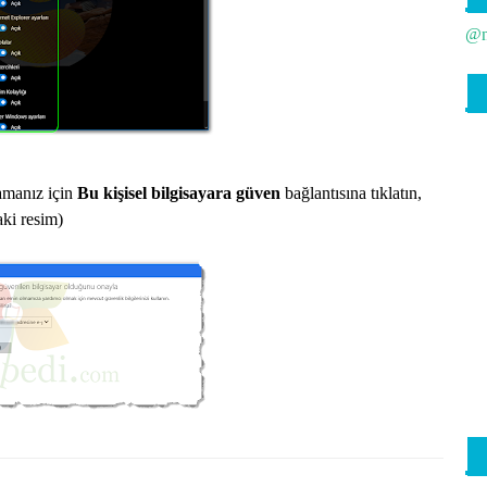
Uy
@n
Va
Va
Ve
Wi
lamanız için
Bu kişisel bilgisayara güven
bağlantısına tıklatın,
aki resim)
Wi
Wi
Wi
Wi
Ye
Ye