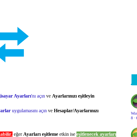
Eb
Fa
Gi
Gö
Gö
Gü
In
Ku
gisayar Ayarları
'nı açın
ve
Ayarlarınızı eşitleyin
Ku
arlar
uygulamasını açın
ve
Hesaplar/Ayarlarınızı
Kı
Win
8
·
Mi
abilir
,
eğer
Ayarları eşitleme
etkin ise
eşitlenecek ayarları
On