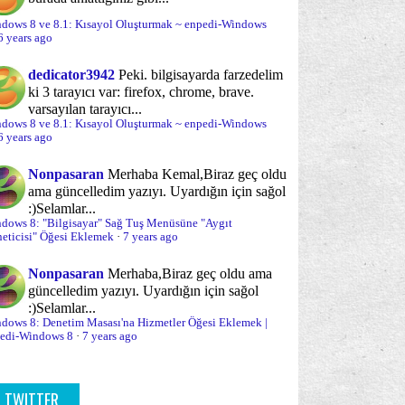
(4)
(13)
Windows 8 ve 10 - Masaüstü Arka Planını
dows 8 ve 8.1: Kısayol Oluşturmak ~ enpedi-Windows
yükleme esnasında sorun çözme
Değiştirmek
(23)
6 years ago
Windows 8 ve 10: Çıkışta Microsoft Mağazası
yükleme süreci
Optimizasyon
(5)
(70)
dedicator3942
Peki. bilgisayarda farzedelim
Uygula...
ki 3 tarayıcı var: firefox, chrome, brave.
urum Açma/Kapama/Kilit Ekranı
(30)
varsayılan tarayıcı...
Windows 8 ve 10: Uyarlamalı Ekran
dows 8 ve 8.1: Kısayol Oluşturmak ~ enpedi-Windows
Parlaklığını Etk...
rolalar ve Parola sorunları
Paylaşım
6 years ago
(24)
(20)
Windows 8 - Ekran Parlaklığını Ayarlamak
rformans
Sabit Disk
Nonpasaran
Merhaba Kemal,
Biraz geç oldu
(18)
(12)
Windows 8 - Dil Çubuğunu
ama güncelledim yazıyı. Uyardığın için sağol
Etkinleştirmek/Kullanmak
bit disk yönetimi ve bölümleme
:)
Selamlar...
(12)
dows 8: "Bilgisayar" Sağ Tuş Menüsüne "Aygıt
Windows 8 - Klavye Düzenleri ve/veya Giriş
eticisi" Öğesi Eklemek
·
7 years ago
nal Makina/Disk
Sağ Tuş -Gönder- Menüsü
Yönteml...
(11)
(3)
Windows 8 - Windows Dilini (Görüntülenme
Nonpasaran
Merhaba,
Biraz geç oldu ama
ğ tuş menüsü
Sistem Onarımı
(35)
(30)
güncelledim yazıyı. Uyardığın için sağol
Dili) Değ...
:)
Selamlar...
stem Yönetimi
Sistem araçları
Windows 8 - Dil Paketi Yüklemek
(70)
(64)
dows 8: Denetim Masası'na Hizmetler Öğesi Eklemek |
edi-Windows 8
·
7 years ago
Windows 8 - Dil Eklemek
yDrive
Sorun önleme
(17)
(19)
Windows 8 - DualBoot Kurulumlarda
runlar ve sorun çözümleri
(95)
Varsayılan İşlet...
TWITTER