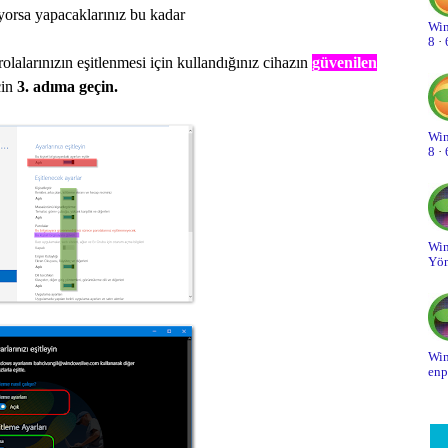
ıyorsa yapacaklarınız bu kadar
Win
On
8
·
rolalarınızın eşitlenmesi için kullandığınız cihazın
güvenilen
On
çin
3. adıma geçin.
Ot
Win
Pa
8
·
Pe
Sa
Win
Yön
Sa
Sa
Si
Win
enp
Sk
So