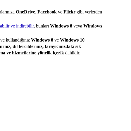
alarınıza
OneDrive
,
Facebook
ve
Flickr
gibi yerlerden
3.
20
bilir ve indirebilir
, bunları
Windows 8
veya
Windows
20
Ar
 ve kullandığınız
Windows 8
ve
Windows 10
20
BA
ınız, dil tercihleriniz, tarayıcınızdaki sık
20
a ve hizmetlerine yönelik içerik
dahildir.
Bi
20
Bi
Bi
Bu
D
Do
Do